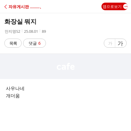
C
자유게시판 ‥‥‥‥、
앱으로보기
A
화장실 뭐지
F
작
작
조
안지영S2
25.08.01
89
성
성
회
E
자
시
수
글
가
글
목록
댓글
6
가
간
자
자
크
크
기
기
크
작
게
게
사우나네
개더움