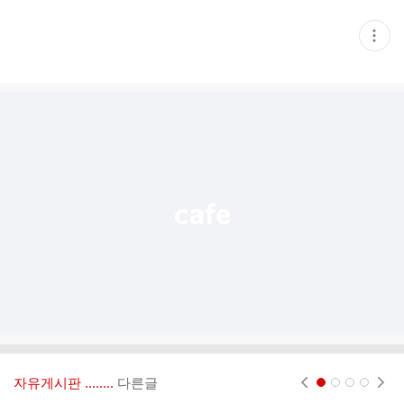
현
재
게
시
글
추
가
기
능
열
기
자유게시판 ‥‥‥..
다른글
현재페이지 1
2
3
4