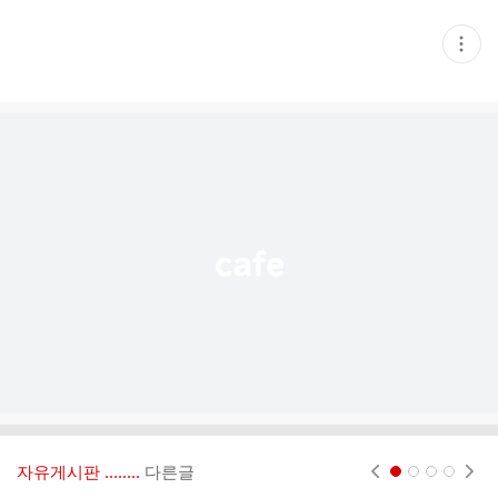
현
재
게
시
글
추
가
기
능
열
기
자유게시판 ‥‥‥..
다른글
현재페이지 1
2
3
4