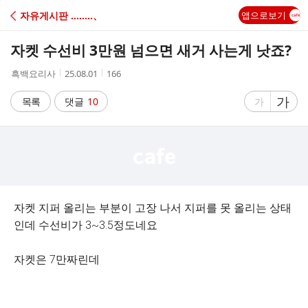
C
자유게시판 ‥‥‥‥、
앱으로보기
A
자켓 수선비 3만원 넘으면 새거 사는게 낫죠?
F
작
작
조
흑백요리사
25.08.01
166
성
성
회
E
자
시
수
글
가
글
목록
댓글
10
가
간
자
자
크
크
기
기
크
작
게
게
자켓 지퍼 올리는 부분이 고장 나서 지퍼를 못 올리는 상태
인데 수선비가 3~3.5정도네요
자켓은 7만짜린데