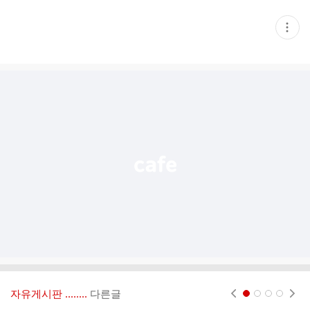
현
재
게
시
글
추
가
기
능
열
기
자유게시판 ‥‥‥..
다른글
현재페이지 1
2
3
4