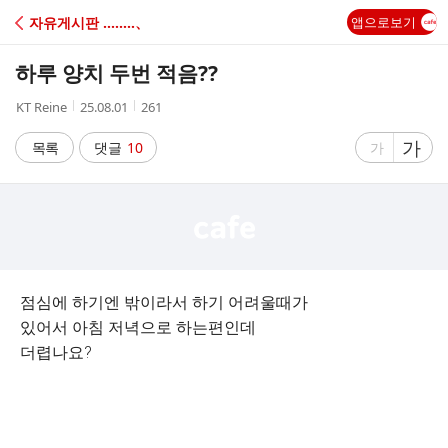
C
자유게시판 ‥‥‥‥、
앱으로보기
A
하루 양치 두번 적음??
F
작
작
조
KT Reine
25.08.01
261
성
성
회
E
자
시
수
글
가
글
목록
댓글
10
가
간
자
자
크
크
기
기
크
작
게
게
점심에 하기엔 밖이라서 하기 어려울때가
있어서 아침 저녁으로 하는편인데
더렵나요?