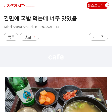
C
자유게시판 ‥‥‥‥、
앱으로보기
A
간만에 국밥 먹는데 너무 맛있음
F
작
작
조
Mikel Arteta Amatriain
25.08.01
141
성
성
회
E
자
시
수
글
가
글
목록
댓글
0
가
간
자
자
크
크
기
기
크
작
게
게