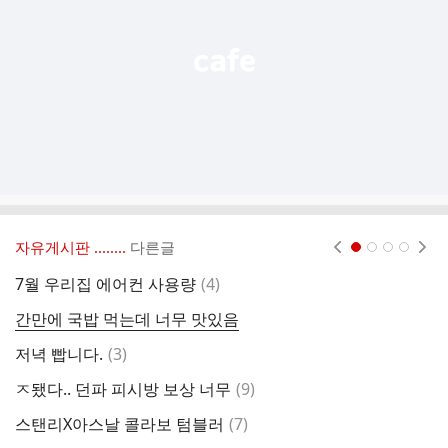
기
자유게시판 ‥‥‥..
다른글
현재페이지 1
2
3
4
댓
7월 우리집 에어컨 사용량
(
4
)
김
글
간만에 국밥 먹는데 너무 맛있음
댓
저녁 빱니다.
(
3
)
퇴
글
댓
ㅈ됐다.. 던파 피시방 보상 너무
(
9
)
배
글
댓
스탠리X아스날 콜라보 텀블러
(
7
)
부
글