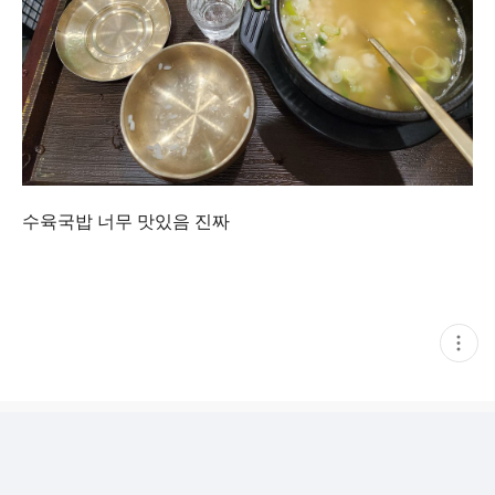
수육국밥 너무 맛있음 진짜
현
재
게
시
글
추
가
기
능
열