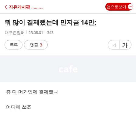
C
자유게시판 ‥‥‥‥、
앱으로보기
A
뭐 많이 결제했는데 민지금 14만;
F
작
작
조
대구존잘러
25.08.01
343
성
성
회
E
자
시
수
글
가
글
목록
댓글
3
가
간
자
자
크
크
기
기
크
작
게
게
휴 다 머기업에 결제했나
어디에 쓰죠