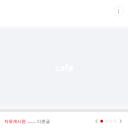
현
재
게
시
글
추
가
기
능
열
기
자유게시판 ‥‥‥..
다른글
현재페이지 1
2
3
4