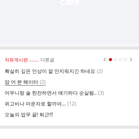
자유게시판 ‥‥‥..
다른글
현재페이지 1
2
3
4
댓
확실히 깊은 인상이 잘 안지워지긴 하네요
(
2
)
글
댓
암 어 본 헤이터
(
2
)
로
글
댓
어무니랑 술 한잔하면서 얘기하다 순살됨..
(
3
)
글
댓
위고비나 마운자로 할까여…
(
12
)
잠
글
오늘의 업무 끝! 퇴근!!!
출