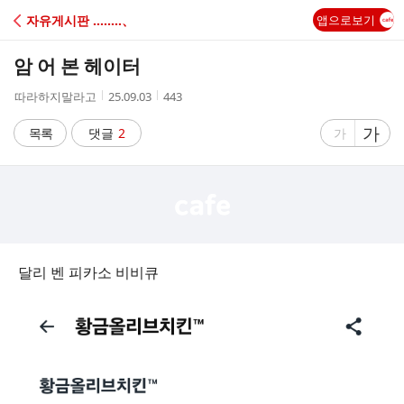
C
자유게시판 ‥‥‥‥、
앱으로보기
A
암 어 본 헤이터
F
작
작
조
따라하지말라고
25.09.03
443
성
성
회
E
자
시
수
글
가
글
목록
댓글
2
가
간
자
자
크
크
기
기
크
작
게
게
달리 벤 피카소 비비큐