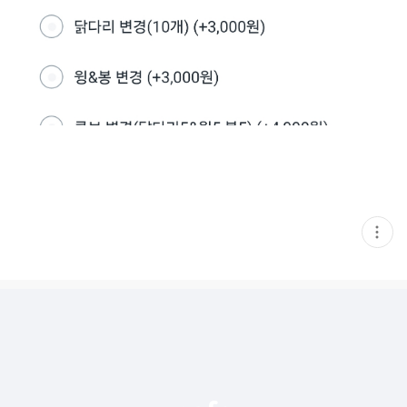
현
재
게
시
글
추
가
기
능
열
기