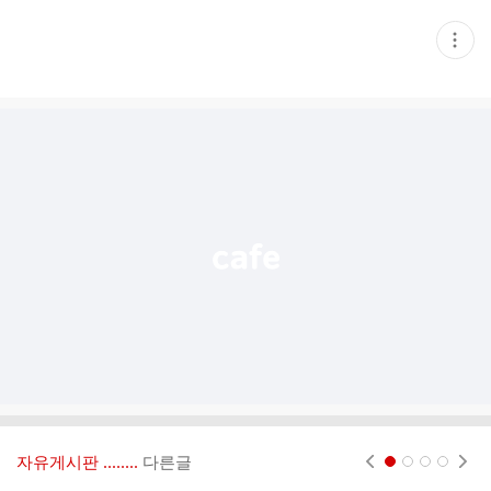
현
재
게
시
글
추
가
기
능
열
기
자유게시판 ‥‥‥..
다른글
현재페이지 1
2
3
4