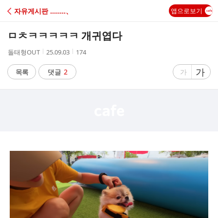
C
자유게시판 ‥‥‥‥、
앱으로보기
A
ㅁㅊㅋㅋㅋㅋㅋ 개귀엽다
F
작
작
조
돌태형OUT
25.09.03
174
성
성
회
E
자
시
수
글
가
글
목록
댓글
2
가
간
자
자
크
크
기
기
크
작
게
게