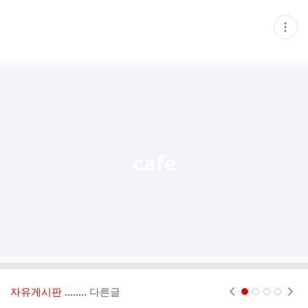
현
재
게
시
글
추
가
기
능
열
기
자유게시판 ‥‥‥..
다른글
현재페이지 1
2
3
4