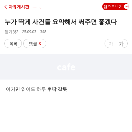
C
자유게시판 ‥‥‥‥、
앱으로보기
A
누가 딱게 사건들 요약해서 써주면 좋겠다
F
작
작
조
둘기얏2
25.09.03
348
성
성
회
E
자
시
수
글
가
글
목록
댓글
8
가
간
자
자
크
크
기
기
크
작
게
게
이거만 읽어도 하루 후딱 갈듯