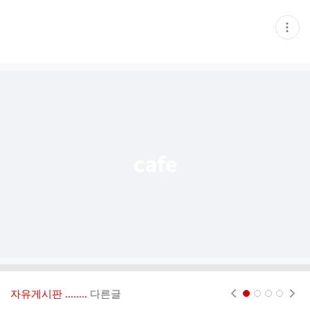
현
재
게
시
글
추
가
기
능
열
기
자유게시판 ‥‥‥..
다른글
현재페이지 1
2
3
4