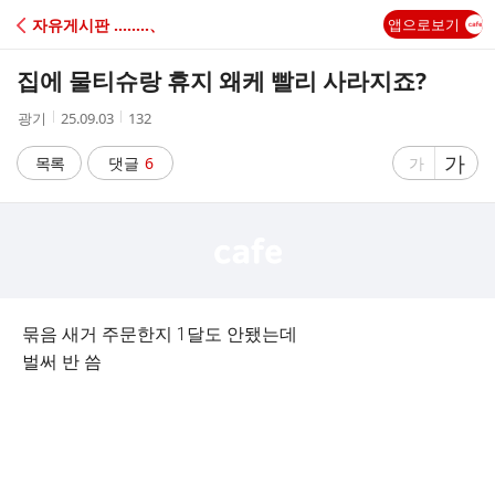
C
자유게시판 ‥‥‥‥、
앱으로보기
A
집에 물티슈랑 휴지 왜케 빨리 사라지죠?
F
작
작
조
광기
25.09.03
132
성
성
회
E
자
시
수
글
가
글
목록
댓글
6
가
간
자
자
크
크
기
기
크
작
게
게
묶음 새거 주문한지 1달도 안됐는데
벌써 반 씀