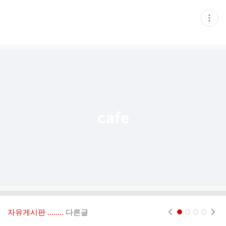
현
재
게
시
글
추
가
기
능
열
기
자유게시판 ‥‥‥..
다른글
현재페이지 1
2
3
4