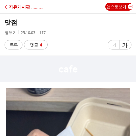
C
자유게시판 ‥‥‥‥、
앱으로보기
A
맛점
F
작
작
조
햄부기
25.10.03
117
성
성
회
E
자
시
수
글
가
글
목록
댓글
4
가
간
자
자
크
크
기
기
크
작
게
게