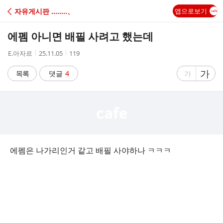
C
자유게시판 ‥‥‥‥、
앱으로보기
A
에펨 아니면 배필 사려고 했는데
F
작
작
조
E.아자르
25.11.05
119
성
성
회
E
자
시
수
글
가
글
목록
댓글
4
가
간
자
자
크
크
기
기
크
작
게
게
에펨은 나가리인거 같고 배필 사야하나 ㅋㅋㅋ