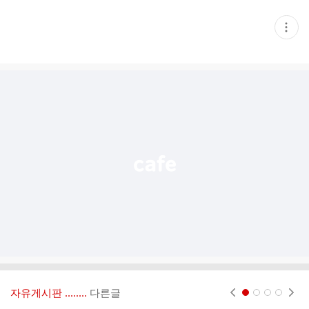
현
재
게
시
글
추
가
기
능
열
기
자유게시판 ‥‥‥..
다른글
현재페이지 1
2
3
4