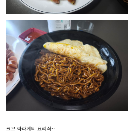
크으 짜파게티 요리솨~