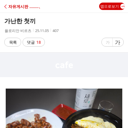
C
자유게시판 ‥‥‥‥、
앱으로보기
A
가난한 첫끼
F
작
작
조
플로리안 비르츠
25.11.05
407
성
성
회
E
자
시
수
글
가
글
목록
댓글
18
가
간
자
자
크
크
기
기
크
작
게
게