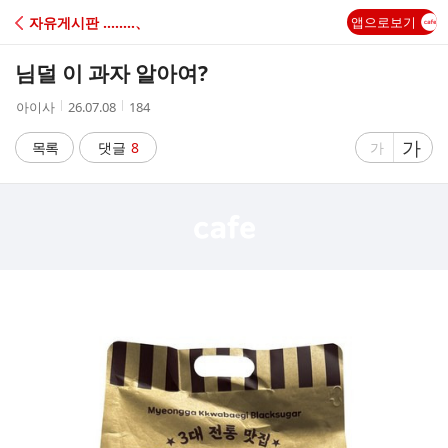
C
자유게시판 ‥‥‥‥、
앱으로보기
A
님덜 이 과자 알아여?
F
작
작
조
아이사
26.07.08
184
성
성
회
E
자
시
수
글
가
글
목록
댓글
8
가
간
자
자
크
크
기
기
크
작
게
게