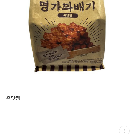
존맛탱
현