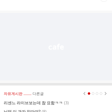
재
게
시
글
추
가
기
능
열
기
자유게시판 ‥‥‥..
다른글
현재페이지 1
2
3
4
댓
리센느 라이브보는데 참 묘함ㅋㅋ
(
3
)
리
글
댓
님덜 이 과자 알아여?
(
8
)
아