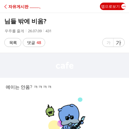
C
자유게시판 ‥‥‥‥、
앱으로보기
A
님들 밖에 비옴?
F
작
작
조
우주를 줄게
26.07.09
431
성
성
회
E
자
시
수
글
가
글
목록
댓글
48
가
간
자
자
크
크
기
기
크
작
게
게
에이는 안옴? ㅋㅋㅋㅋ