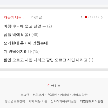
자유게시판 ‥‥‥..
다른글
현재페이지 1
2
3
4
댓
아침마다 해 없고 질알 ㅜ
(
2
)
아
글
댓
님들 밖에 비옴?
(
48
)
1
글
모기한테 홈키파 맞췄는데
광
댓
더 안떨어지려나
(
15
)
리
글
댓
팔면 오르고 사면 내리고 팔면 오르고 사면 내리고
(
1
)
G
글
맨위로
로그인
전체보기
PC화면
카페앱
서비스 약관
청소년보호정책
카페 이용 약관
상거래피해구제신청
개인정보처리방침