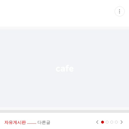
현
재
게
시
글
추
가
기
능
열
기
자유게시판 ‥‥‥..
다른글
현재페이지 1
2
3
4