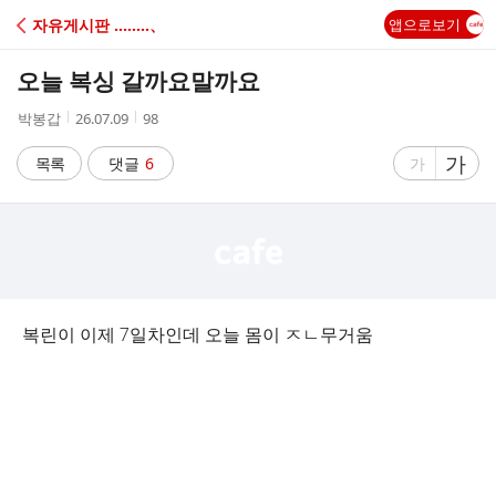
C
자유게시판 ‥‥‥‥、
앱으로보기
A
오늘 복싱 갈까요말까요
F
작
작
조
박봉갑
26.07.09
98
성
성
회
E
자
시
수
글
가
글
목록
댓글
6
가
간
자
자
크
크
기
기
크
작
게
게
복린이 이제 7일차인데 오늘 몸이 ㅈㄴ무거움