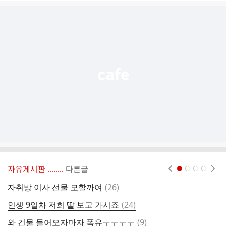
글
추
가
기
능
열
기
자유게시판 ‥‥‥..
다른글
현재페이지 1
2
3
4
댓
자취방 이사 선물 모할까여
(
26
)
글
댓
인생 9일차 저희 딸 보고 가시죠
(
24
)
오
글
댓
와 건물 들어오자마자 폭유ㅜㅜㅜㅜ
(
9
)