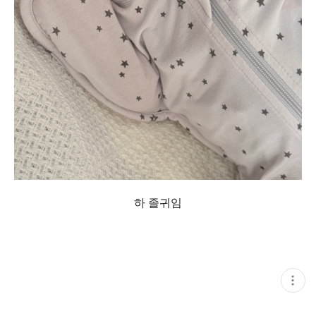
하 졸귀임
현
재
게
시