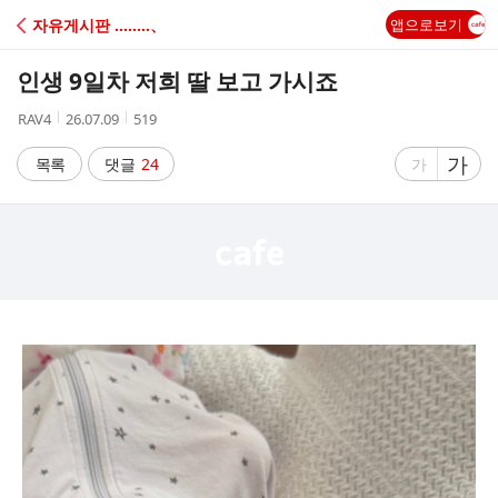
C
자유게시판 ‥‥‥‥、
앱으로보기
A
인생 9일차 저희 딸 보고 가시죠
F
작
작
조
RAV4
26.07.09
519
성
성
회
E
자
시
수
글
가
글
목록
댓글
24
가
간
자
자
크
크
기
기
크
작
게
게