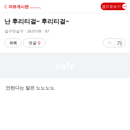
C
자유게시판 ‥‥‥‥、
앱으로보기
A
난 후리티걸~ 후리티걸~
F
작
작
조
살구맛살구
26.07.09
87
성
성
회
E
자
시
수
글
가
글
목록
댓글
0
가
간
자
자
크
크
기
기
크
작
게
게
안된다는 말은 노노노노