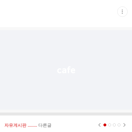
현
재
게
시
글
추
가
기
능
열
기
자유게시판 ‥‥‥..
다른글
현재페이지 1
2
3
4