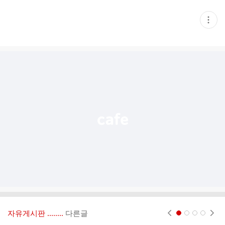
현
재
게
시
글
추
가
기
능
열
기
자유게시판 ‥‥‥..
다른글
현재페이지 1
2
3
4