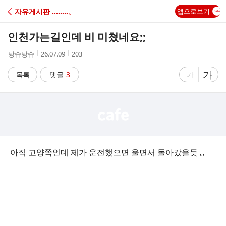
C
자유게시판 ‥‥‥‥、
앱으로보기
A
인천가는길인데 비 미쳤네요;;
F
작
작
조
탕슈탕슈
26.07.09
203
성
성
회
E
자
시
수
글
가
글
목록
댓글
3
가
간
자
자
크
크
기
기
크
작
게
게
아직 고양쪽인데 제가 운전했으면 울면서 돌아갔을듯 ;;;