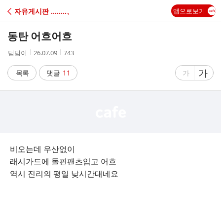
C
자유게시판 ‥‥‥‥、
앱으로보기
A
동탄 어흐어흐
F
작
작
조
덤덤이
26.07.09
743
성
성
회
E
자
시
수
글
가
글
목록
댓글
11
가
간
자
자
크
크
기
기
크
작
게
게
비오는데 우산없이
래시가드에 돌핀팬츠입고 어흐
역시 진리의 평일 낮시간대네요