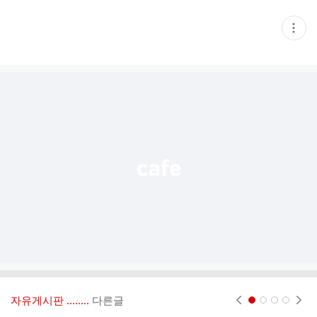
현
재
게
시
글
추
가
기
능
열
기
자유게시판 ‥‥‥..
다른글
현재페이지 1
2
3
4