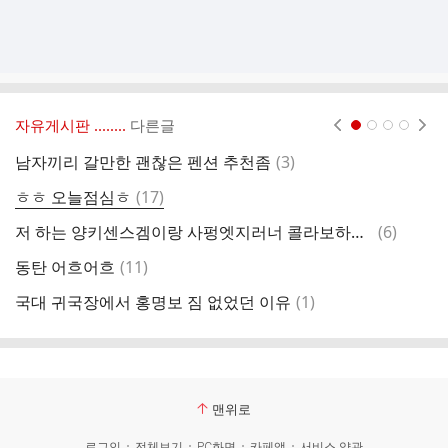
자유게시판 ‥‥‥..
다른글
현재페이지 1
2
3
4
댓
남자끼리 갈만한 괜찮은 펜션 추천좀
(
3
)
비
글
댓
ㅎㅎ 오늘점심ㅎ
(
17
)
시
글
댓
저 하는 양키센스겜이랑 사펑엣지러너 콜라보하는데
(
6
)
비
글
댓
동탄 어흐어흐
(
11
)
글
댓
국대 귀국장에서 홍명보 짐 없었던 이유
(
1
)
쓰
글
맨위로
로그인
전체보기
PC화면
카페앱
서비스 약관