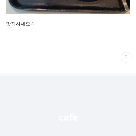
맛점하세요ㅎ
현
재
게
시
글
추
가
기
능
열
기