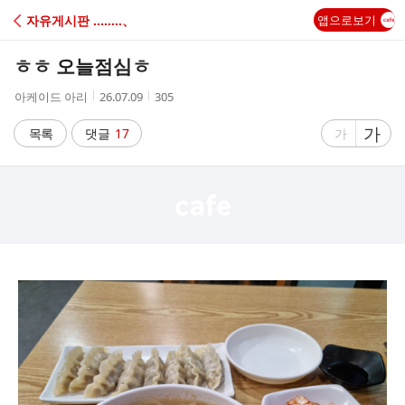
C
자유게시판 ‥‥‥‥、
앱으로보기
A
ㅎㅎ 오늘점심ㅎ
F
작
작
조
아케이드 아리
26.07.09
305
성
성
회
E
자
시
수
글
가
글
목록
댓글
17
가
간
자
자
크
크
기
기
크
작
게
게