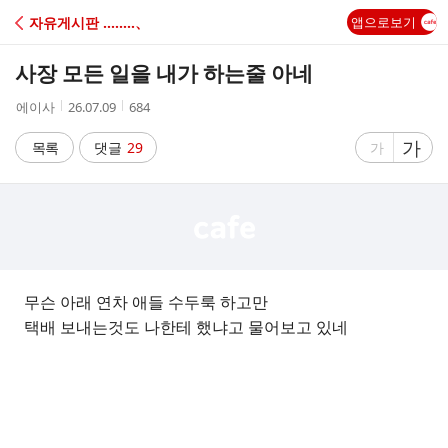
C
자유게시판 ‥‥‥‥、
앱으로보기
A
사장 모든 일을 내가 하는줄 아네
F
작
작
조
에이사
26.07.09
684
성
성
회
E
자
시
수
글
가
글
목록
댓글
29
가
간
자
자
크
크
기
기
크
작
게
게
무슨 아래 연차 애들 수두룩 하고만
택배 보내는것도 나한테 했냐고 물어보고 있네