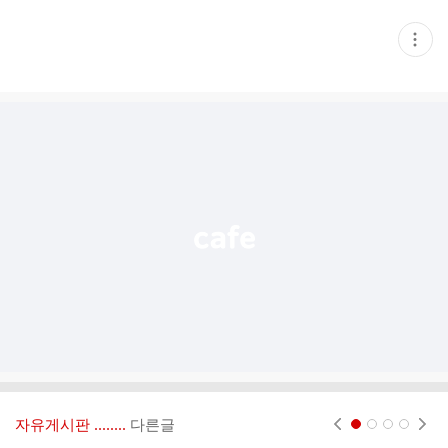
현
재
게
시
글
추
가
기
능
열
기
자유게시판 ‥‥‥..
다른글
현재페이지 1
2
3
4