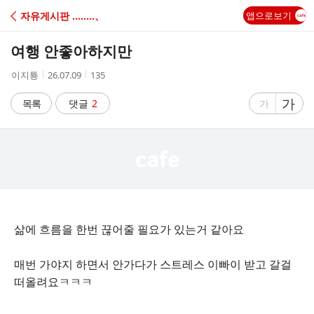
C
자유게시판 ‥‥‥‥、
앱으로보기
A
여행 안좋아하지만
F
작
작
조
이지툥
26.07.09
135
성
성
회
E
자
시
수
글
가
글
목록
댓글
2
가
간
자
자
크
크
기
기
크
작
게
게
삶에 흐름을 한번 끊어줄 필요가 있는거 같아요
매번 가야지 하면서 안가다가 스트레스 이빠이 받고 갈걸
떠올려요ㅋㅋㅋ