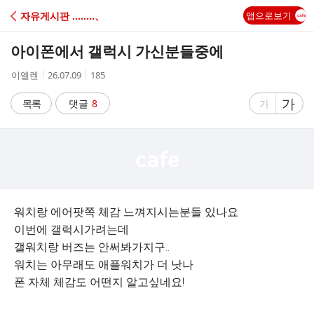
C
자유게시판 ‥‥‥‥、
앱으로보기
A
아이폰에서 갤럭시 가신분들중에
F
작
작
조
이엘렌
26.07.09
185
성
성
회
E
자
시
수
글
가
글
목록
댓글
8
가
간
자
자
크
크
기
기
크
작
게
게
워치랑 에어팟쪽 체감 느껴지시는분들 있나요
이번에 갤럭시가려는데
갤워치랑 버즈는 안써봐가지구..
워치는 아무래도 애플워치가 더 낫나
폰 자체 체감도 어떤지 알고싶네요!