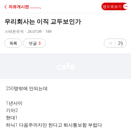
C
자유게시판 ‥‥‥‥、
앱으로보기
A
우리회사는 이직 교두보인가
F
작
작
조
스테픈유져
26.07.09
189
성
성
회
E
자
시
수
글
가
글
목록
댓글
3
가
간
자
자
크
크
기
기
크
작
게
게
250명밖에 안되는데
1년사이
기아2
현대1
하닉1 다음주까지만 한다고 퇴사통보함 부럽다