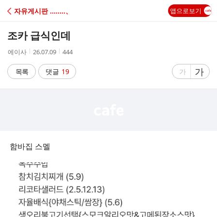
C
자유게시판 ‥‥‥‥、
앱으로보기
A
조카 급식인데
F
작
작
조
에이사
26.07.09
444
성
성
회
E
자
시
수
글
가
글
목록
댓글
19
가
간
자
자
크
크
기
기
크
작
게
게
함바집 스멜