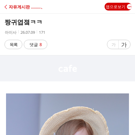
C
자유게시판 ‥‥‥‥、
앱으로보기
A
짱귀엽졐ㅋㅋ
F
작
작
조
아이사
26.07.09
171
성
성
회
E
자
시
수
글
가
글
목록
댓글
8
가
간
자
자
크
크
기
기
크
작
게
게