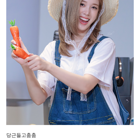
당근들고춤춤