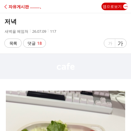
C
자유게시판 ‥‥‥‥、
앱으로보기
A
저녁
F
작
작
조
새벽을 헤엄쳐
26.07.09
117
성
성
회
E
자
시
수
글
가
글
목록
댓글
18
가
간
자
자
크
크
기
기
크
작
게
게