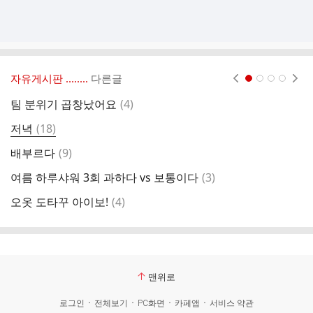
자유게시판 ‥‥‥..
다른글
현재페이지 1
2
3
4
댓
팀 분위기 곱창났어요
(
4
)
지
글
댓
저녁
(
18
)
글
댓
배부르다
(
9
)
글
댓
여름 하루샤워 3회 과하다 vs 보통이다
(
3
)
어
글
댓
오옷 도타꾸 아이보!
(
4
)
글
맨위로
로그인
전체보기
PC화면
카페앱
서비스 약관