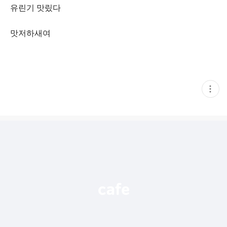
유린기 맛맀다
맛저하새여
현
재
게
시
글
추
가
기
능
열
기