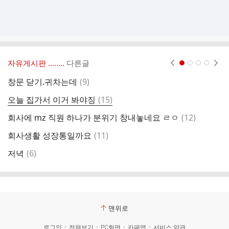
자유게시판 ‥‥‥..
다른글
현재페이지 1
2
3
4
댓
창문 닫기.귀차는데
(
9
)
팀
글
댓
오늘 집가서 이거 봐야징
(
15
)
글
댓
회사에 mz 직원 하나가 분위기 창내놓네요 ㄹㅇ
(
12
)
글
댓
회사생활 성장통일까요
(
11
)
여
글
댓
저녁
(
6
)
오
글
맨위로
로그인
전체보기
PC화면
카페앱
서비스 약관