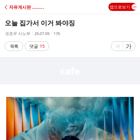
C
자유게시판 ‥‥‥‥、
앱으로보기
A
오늘 집가서 이거 봐야징
F
작
작
조
코쵸우 시노부
26.07.09
176
성
성
회
E
자
시
수
글
가
글
목록
댓글
15
가
간
자
자
크
크
기
기
크
작
게
게