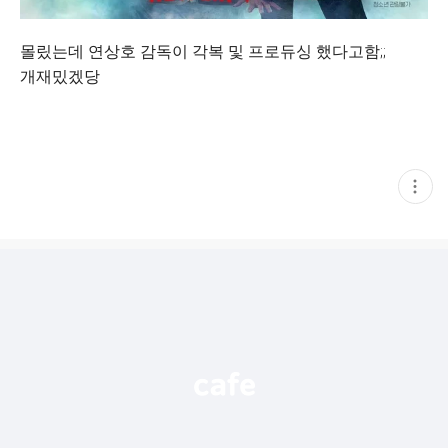
몰맀는데 연상호 감독이 각복 및 프로듀싱 했다고함;;
개재밌겠당
현
재
게
시
글
추
가
기
능
열
기