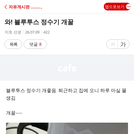
C
자유게시판 ‥‥‥‥、
앱으로보기
A
와! 블루투스 정수기 개꿀
F
작
작
조
지토 선생
26.07.09
422
성
성
회
E
자
시
수
글
가
글
목록
댓글
8
가
간
자
자
크
크
기
기
크
작
게
게
블루투스 정수기 개좋음. 퇴근하고 집에 오니 하루 마실 물
생김.
개꿀~~