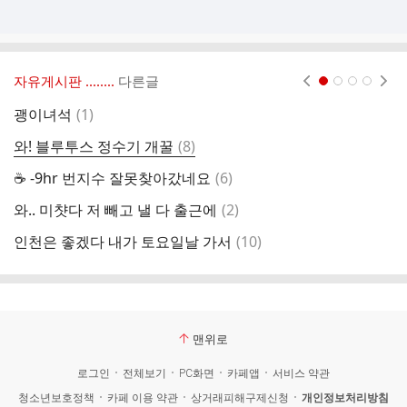
자유게시판 ‥‥‥..
다른글
현재페이지 1
2
3
4
댓
괭이녀석
(
1
)
급
글
댓
와! 블루투스 정수기 개꿀
(
8
)
리
글
댓
☕ -9hr 번지수 잘못찾아갔네요
(
6
)
요
글
댓
와.. 미챳다 저 빼고 낼 다 출근에
(
2
)
야
글
댓
인천은 좋겠다 내가 토요일날 가서
(
10
)
아
글
맨위로
로그인
전체보기
PC화면
카페앱
서비스 약관
청소년보호정책
카페 이용 약관
상거래피해구제신청
개인정보처리방침