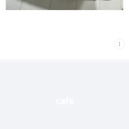
현
재
게
시
글
추
가
기
능
열
기