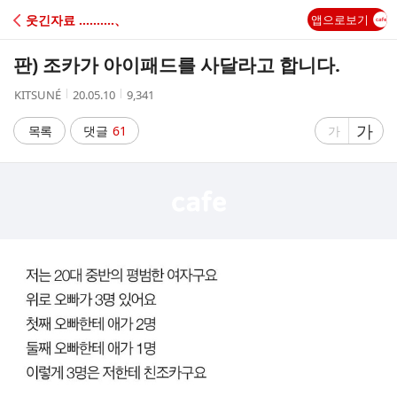
C
웃긴자료 ‥‥‥‥‥、
앱으로보기
A
판) 조카가 아이패드를 사달라고 합니다.
F
작
작
조
KITSUNÉ
20.05.10
9,341
성
성
회
E
자
시
수
글
가
글
목록
댓글
61
가
간
자
자
크
크
기
기
크
작
게
게