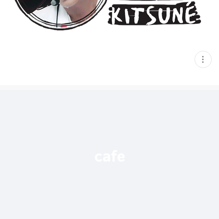
현
재
게
시
글
추
가
기
능
열
기