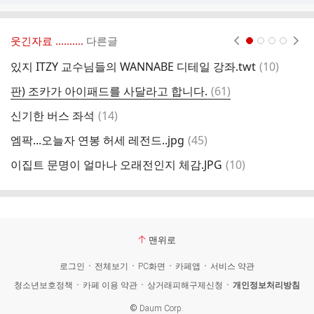
웃긴자료 ‥‥‥‥..
다른글
현재페이지 1
2
3
4
댓
있지 ITZY 교수님들의 WANNABE 디테일 강좌.twt
(
10
)
글
댓
판) 조카가 아이패드를 사달라고 합니다.
(
61
)
막
글
댓
신기한 버스 좌석
(
14
)
김
글
댓
엠팍...오늘자 연봉 허세 레전드..jpg
(
45
)
할
글
댓
이집트 문명이 얼마나 오래전인지 체감.JPG
(
10
)
식
글
맨위로
로그인
전체보기
PC화면
카페앱
서비스 약관
청소년보호정책
카페 이용 약관
상거래피해구제신청
개인정보처리방침
©
Daum Corp.