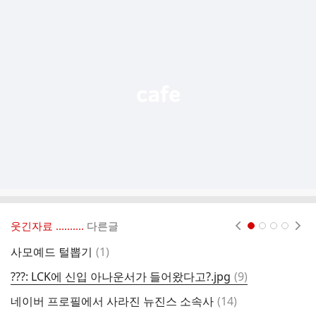
추
가
기
능
열
기
웃긴자료 ‥‥‥‥..
다른글
현재페이지 1
2
3
4
댓
사모예드 털뽑기
(
1
)
이
글
댓
???: LCK에 신입 아나운서가 들어왔다고?.jpg
(
9
)
바
글
댓
네이버 프로필에서 사라진 뉴진스 소속사
(
14
)
글