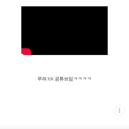
무려 lck 공튜브임ㅋㅋㅋㅋ
현
재
게
시
글