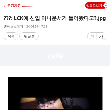
C
웃긴자료 ‥‥‥‥‥、
앱으로보기
A
???: LCK에 신입 아나운서가 들어왔다고?.jpg
F
작
작
조
존예보스예지
24.04.29
7,281
성
성
회
E
자
시
수
글
가
글
목록
댓글
9
가
간
자
자
크
크
기
기
크
작
게
게