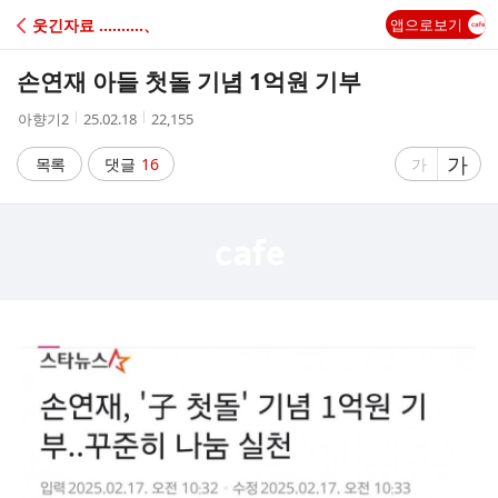
C
웃긴자료 ‥‥‥‥‥、
앱으로보기
A
손연재 아들 첫돌 기념 1억원 기부
F
작
작
조
아향기2
25.02.18
22,155
성
성
회
E
자
시
수
글
가
글
목록
댓글
16
가
간
자
자
크
크
기
기
크
작
게
게