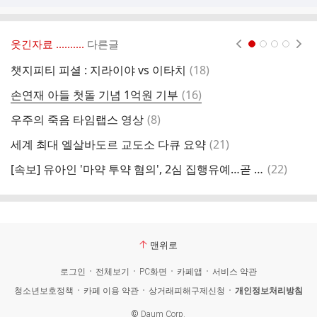
웃긴자료 ‥‥‥‥..
다른글
현재페이지 1
2
3
4
댓
챗지피티 피셜 : 지라이야 vs 이타치
(
18
)
호
글
댓
손연재 아들 첫돌 기념 1억원 기부
(
16
)
요
글
댓
우주의 죽음 타임랩스 영상
(
8
)
문
글
댓
세계 최대 엘살바도르 교도소 다큐 요약
(
21
)
넷
글
댓
[속보] 유아인 '마약 투약 혐의', 2심 집행유예…곧 석방
(
22
)
나
글
맨위로
로그인
전체보기
PC화면
카페앱
서비스 약관
청소년보호정책
카페 이용 약관
상거래피해구제신청
개인정보처리방침
©
Daum Corp.