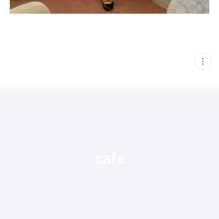
현
재
게
시
글
추
가
기
능
열
기