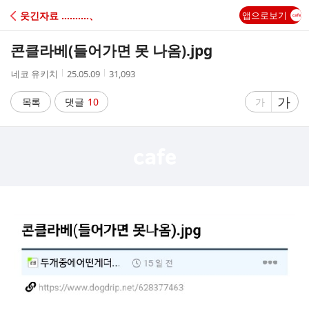
C
웃긴자료 ‥‥‥‥‥、
앱으로보기
A
콘클라베(들어가면 못 나옴).jpg
F
작
작
조
네코 유키치
25.05.09
31,093
성
성
회
E
자
시
수
글
가
글
목록
댓글
10
가
간
자
자
크
크
기
기
크
작
게
게