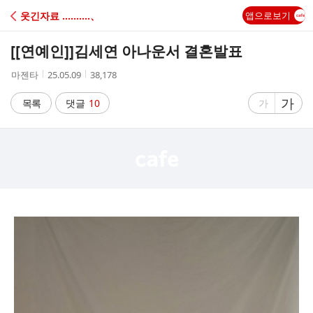
C
웃긴자료 ‥‥‥‥‥、
앱으로보기
A
[[연예인]]
김세연 아나운서 결혼발표
F
작
작
조
마젠타
25.05.09
38,178
성
성
회
E
자
시
수
글
가
글
목록
댓글
10
가
간
자
자
크
크
기
기
크
작
게
게