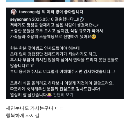
세연눈나도 가시는구나 ㄷㄷ
행복하게 사시길