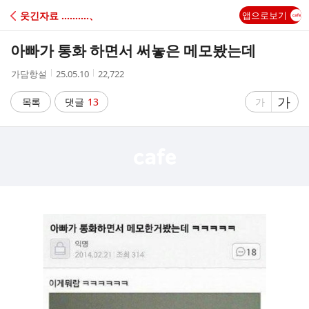
C
웃긴자료 ‥‥‥‥‥、
앱으로보기
A
아빠가 통화 하면서 써놓은 메모봤는데
F
작
작
조
가담항설
25.05.10
22,722
성
성
회
E
자
시
수
글
가
글
목록
댓글
13
가
간
자
자
크
크
기
기
크
작
게
게