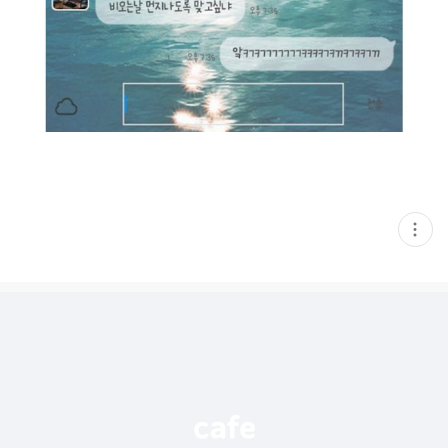
현
재
게
시
글
추
가
기
능
열
기