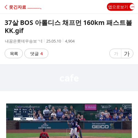
C
웃긴자료 ‥‥‥‥‥、
앱으로보기
A
37살 BOS 아롤디스 채프먼 160km 패스트볼
F
KK.gif
작
작
조
내꿈은롯데우승보ㄱI
25.05.10
4,904
E
성
성
회
자
시
수
글
가
글
목록
댓글
4
가
간
자
자
크
크
기
기
크
작
게
게