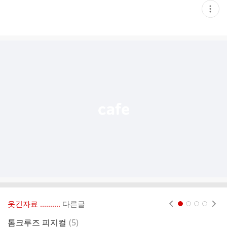
현
재
게
시
글
추
가
기
능
열
기
웃긴자료 ‥‥‥‥..
다른글
현재페이지 1
2
3
4
댓
톰크루즈 피지컬
(
5
)
약