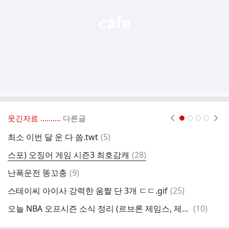
웃긴자료 ‥‥‥‥..
다른글
현재페이지 1
2
3
4
댓
최소 이번 달 운 다 씀.twt
(
5
)
사
글
댓
스포) 오징어 게임 시즌3 최호감캐
(
28
)
예
글
댓
난폭운전 똥꼬충
(
9
)
고
글
댓
스테이씨 아이사 강력한 움짤 단 3개 ㄷㄷ.gif
(
25
)
2
글
댓
오늘 NBA 오프시즌 소식 정리 (르브론 제임스, 제임스 하든, 줄리어스 랜들 등등)
(
10
)
글