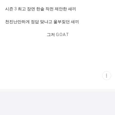
시즌 3 최고 장면 한솥 작전 제안한 새끼
천진난만하게 정답 맞냐고 울부짖던 새끼
그저 G.O.A.T
현
재
게
시
글
추
가
기
능
열
기