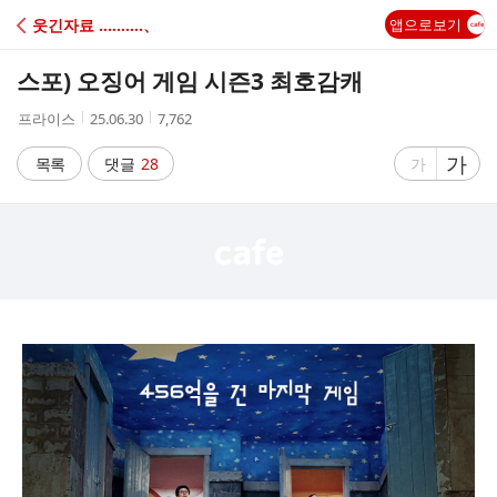
C
웃긴자료 ‥‥‥‥‥、
앱으로보기
A
스포) 오징어 게임 시즌3 최호감캐
F
작
작
조
프라이스
25.06.30
7,762
성
성
회
E
자
시
수
글
가
글
목록
댓글
28
가
간
자
자
크
크
기
기
크
작
게
게