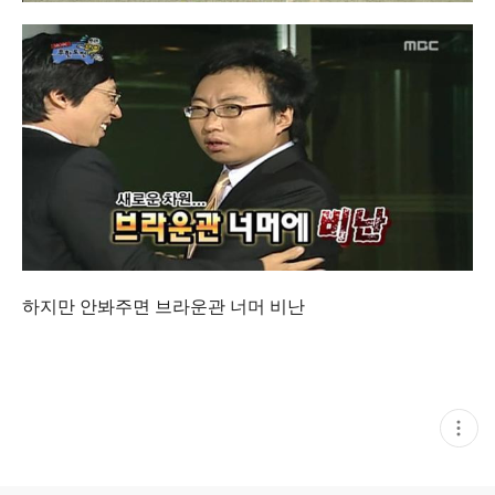
하지만 안봐주면 브라운관 너머 비난
현
재
게
시
글