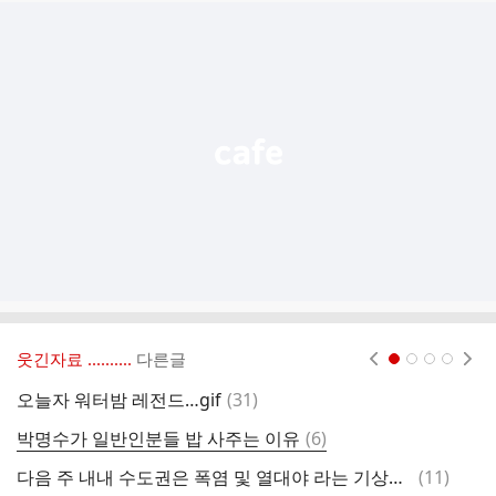
추
가
기
능
열
기
웃긴자료 ‥‥‥‥..
다른글
현재페이지 1
2
3
4
댓
오늘자 워터밤 레전드…gif
(
31
)
글
댓
박명수가 일반인분들 밥 사주는 이유
(
6
)
글
댓
다음 주 내내 수도권은 폭염 및 열대야 라는 기상청.JPG
(
11
)
이