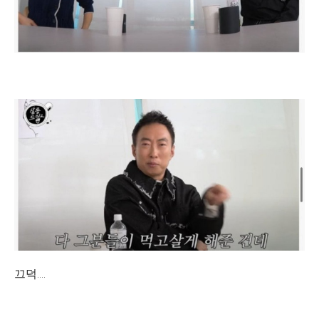
끄덕....