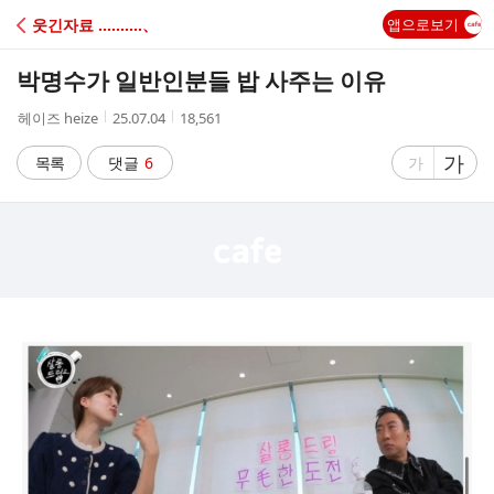
C
웃긴자료 ‥‥‥‥‥、
앱으로보기
A
박명수가 일반인분들 밥 사주는 이유
F
작
작
조
헤이즈 heize
25.07.04
18,561
성
성
회
E
자
시
수
글
가
글
목록
댓글
6
가
간
자
자
크
크
기
기
크
작
게
게