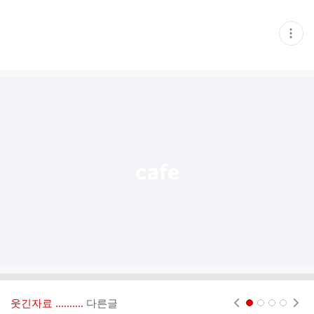
현
재
게
시
글
추
가
기
능
열
기
웃긴자료 ‥‥‥‥..
다른글
현재페이지 1
2
3
4