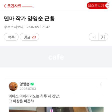
C
웃긴자료 ‥‥‥‥‥、
앱으로보기
A
덴마 작가 양영순 근황
F
작
작
조
우주소녀보나
25.07.05
7,047
성
성
회
E
자
시
수
글
가
글
목록
댓글
29
가
간
자
자
크
크
기
기
크
작
게
게