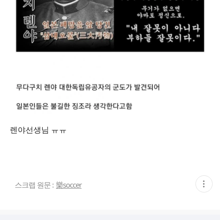
렌야선생님 ㅠㅠ
현
스크랩 원문 :
樂soccer
재
게
시
글