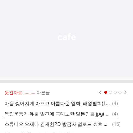
추
가
기
능
열
기
웃긴자료 ‥‥‥‥..
다른글
현재페이지 1
2
3
4
댓
마음 찢어지게 아프고 아름다운 영화, 패왕별희(1992) 문화대혁명 씬..gif
(
4
)
사
글
댓
독립운동가 유물 발견에 극대노한 일본인들 jpg(유머임)
(
4
)
사
글
댓
스튜디오 오재나 김재환PD 방금자 업로드 쇼츠 근황.shorts
(
16
)
이
글