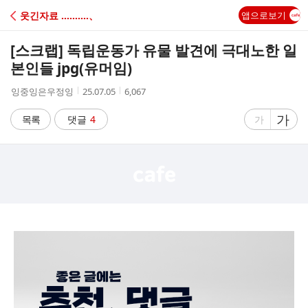
C
웃긴자료 ‥‥‥‥‥、
앱으로보기
A
[스크랩]
독립운동가 유물 발견에 극대노한 일
F
본인들 jpg(유머임)
작
작
조
잉중잉은우정잉
25.07.05
6,067
E
성
성
회
자
시
수
글
가
글
목록
댓글
4
가
간
자
자
크
크
기
기
크
작
게
게