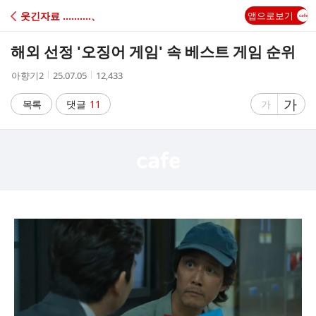
C
웃긴자료 ‥‥‥‥‥、
앱으로보기
A
해외 선정 '오징어 게임' 속 베스트 게임 순위
F
작
작
조
아향기2
25.07.05
12,433
성
성
회
E
자
시
수
글
가
글
목록
댓글
11
가
간
자
자
크
크
기
기
크
작
게
게