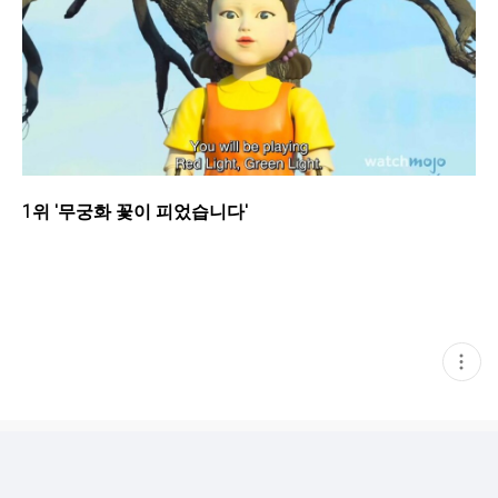
1위 '무궁화 꽃이 피었습니다'
현
재
게
시
글
추
가
기
능