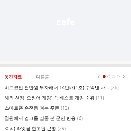
열
기
웃긴자료 ‥‥‥‥..
다른글
현재페이지 1
2
3
4
댓
비트코인 천만원 투자해서 14만배(1조) 수익낸 사람
(
26
)
남
글
댓
해외 선정 '오징어 게임' 속 베스트 게임 순위
(
11
)
강
글
댓
스마트폰 손전등 켜는 주문
(
12
)
강
글
댓
철원에서 걸그룹 실물 본 군인 반응
(
6
)
이
글
댓
ㅇㅎ) 라잇썸 한초원 근황
(
29
)
헬