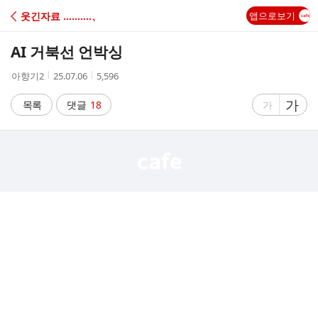
C
웃긴자료 ‥‥‥‥‥、
앱으로보기
A
AI 거북선 언박싱
F
작
작
조
아향기2
25.07.06
5,596
성
성
회
E
자
시
수
글
가
글
목록
댓글
18
가
간
자
자
크
크
기
기
크
작
게
게