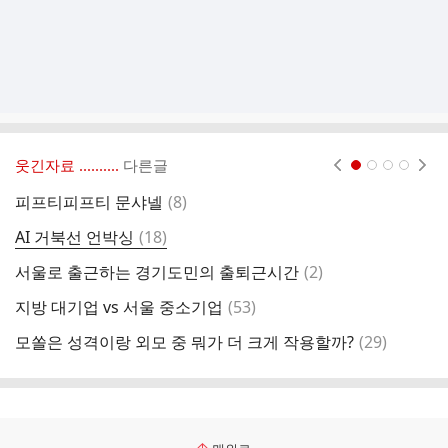
웃긴자료 ‥‥‥‥..
다른글
현재페이지 1
2
3
4
댓
피프티피프티 문샤넬
(
8
)
입
글
댓
AI 거북선 언박싱
(
18
)
글
댓
서울로 출근하는 경기도민의 출퇴근시간
(
2
)
'
글
댓
지방 대기업 vs 서울 중소기업
(
53
)
하
글
댓
모쏠은 성격이랑 외모 중 뭐가 더 크게 작용할까?
(
29
)
글