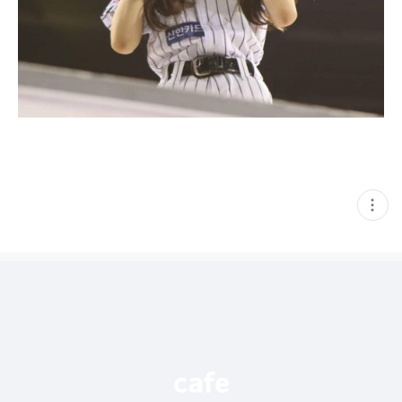
현
재
게
시
글
추
가
기
능
열
기