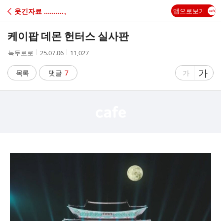
C
웃긴자료 ‥‥‥‥‥、
앱으로보기
A
케이팝 데몬 헌터스 실사판
F
작
작
조
녹두로로
25.07.06
11,027
성
성
회
E
자
시
수
글
가
글
목록
댓글
7
가
간
자
자
크
크
기
기
크
작
게
게