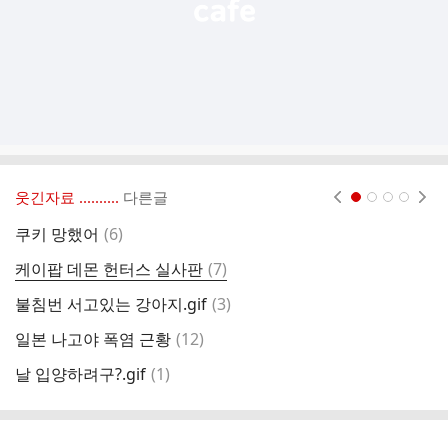
웃긴자료 ‥‥‥‥..
다른글
현재페이지 1
2
3
4
댓
쿠키 망했어
(
6
)
국
글
댓
케이팝 데몬 헌터스 실사판
(
7
)
요
글
댓
불침번 서고있는 강아지.gif
(
3
)
실
글
댓
일본 나고야 폭염 근황
(
12
)
4
글
댓
날 입양하려구?.gif
(
1
)
남
글