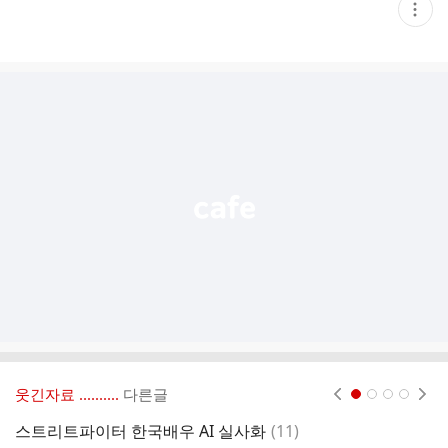
현
재
게
시
글
추
가
기
능
열
기
웃긴자료 ‥‥‥‥..
다른글
현재페이지 1
2
3
4
댓
스트리트파이터 한국배우 AI 실사화
(
11
)