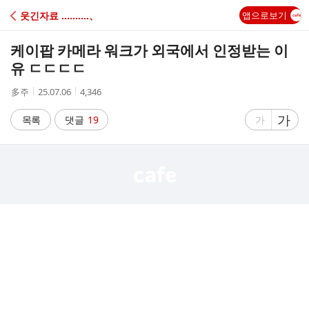
C
웃긴자료 ‥‥‥‥‥、
앱으로보기
A
케이팝 카메라 워크가 외국에서 인정받는 이
F
유 ㄷㄷㄷㄷ
작
작
조
多주
25.07.06
4,346
E
성
성
회
자
시
수
글
가
글
목록
댓글
19
가
간
자
자
크
크
기
기
크
작
게
게