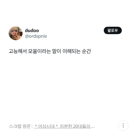
현
스크랩 원문 :
＊여성시대＊ 차분한 20대들의 알흠다운 공간
재