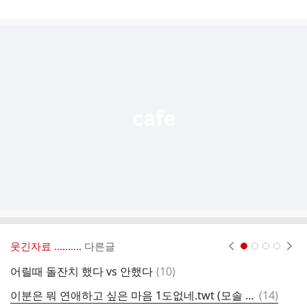
게
시
글
추
가
기
능
열
기
웃긴자료 ‥‥‥‥..
다른글
현재페이지 1
2
3
4
댓
어릴때 돌잔치 했다 vs 안했다
(
10
)
한
글
댓
이분은 뭐 연애하고 싶은 마음 1도없네.twt (모솔 연프)
(
14
)
갤