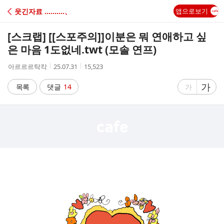
C
웃긴자료 ‥‥‥‥‥、
앱으로보기
A
[스크랩] [[스포주의]]
이분은 뭐 연애하고 싶
F
은 마음 1도없네.twt (모솔 연프)
작
작
조
아르르르탁칵
25.07.31
15,523
E
성
성
회
자
시
수
글
가
글
목록
댓글
14
가
간
자
자
크
크
기
기
크
작
게
게