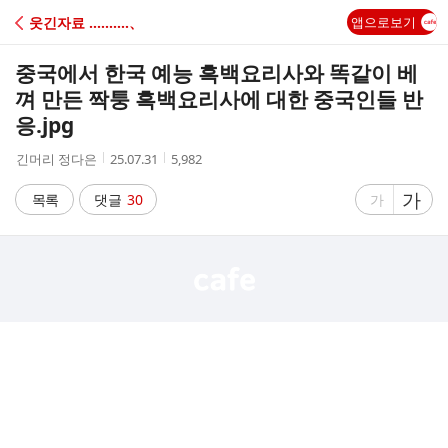
C
웃긴자료 ‥‥‥‥‥、
앱으로보기
A
중국에서 한국 예능 흑백요리사와 똑같이 베
F
껴 만든 짝퉁 흑백요리사에 대한 중국인들 반
응.jpg
E
작
작
조
긴머리 정다은
25.07.31
5,982
성
성
회
자
시
수
글
가
글
목록
댓글
30
가
간
자
자
크
크
기
기
크
작
게
게