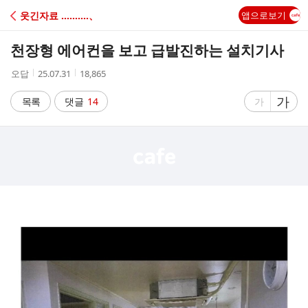
C
웃긴자료 ‥‥‥‥‥、
앱으로보기
A
천장형 에어컨을 보고 급발진하는 설치기사
F
작
작
조
오답
25.07.31
18,865
성
성
회
E
자
시
수
글
가
글
목록
댓글
14
가
간
자
자
크
크
기
기
크
작
게
게