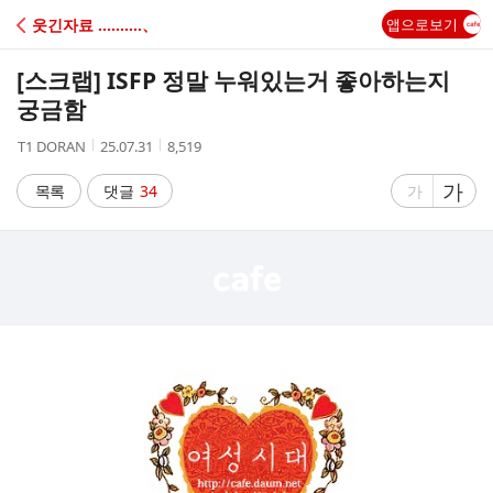
C
웃긴자료 ‥‥‥‥‥、
앱으로보기
A
[스크랩]
ISFP 정말 누워있는거 좋아하는지
F
궁금함
작
작
조
T1 DORAN
25.07.31
8,519
E
성
성
회
자
시
수
글
가
글
목록
댓글
34
가
간
자
자
크
크
기
기
크
작
게
게