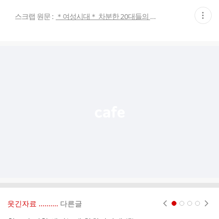
현
스크랩 원문 :
＊여성시대＊ 차분한 20대들의 알흠다운 공간
재
게
시
글
추
가
기
능
열
기
웃긴자료 ‥‥‥‥..
다른글
현재페이지 1
2
3
4