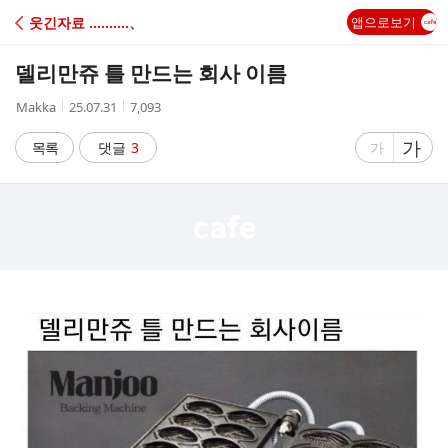
C
웃긴자료 ‥‥‥‥‥、
앱으로보기
A
델리만쥬 틀 만드는 회사 이름
F
작
작
조
Makka
25.07.31
7,093
성
성
회
E
자
시
수
글
가
글
목록
댓글
3
가
간
자
자
크
크
기
기
크
작
게
게