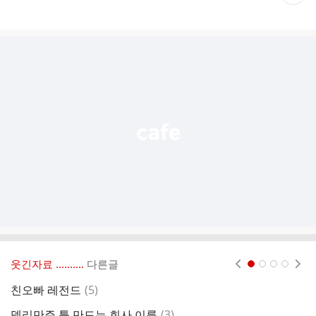
재
게
시
글
추
가
기
능
열
기
웃긴자료 ‥‥‥‥..
다른글
현재페이지 1
2
3
4
댓
친오빠 레전드
(
5
)
미
글
댓
델리만쥬 틀 만드는 회사 이름
(
3
)