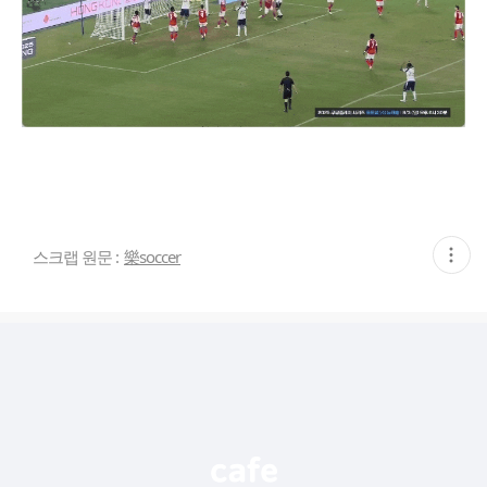
현
스크랩 원문 :
樂soccer
재
게
시
글
추
가
기
능
열
기