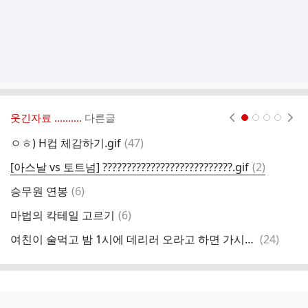
웃긴자료 ‥‥‥‥..
다른글
현재페이지 1
2
3
4
댓
ㅇㅎ) H컵 체감하기.gif
(
47
)
ㅈ
글
댓
[아스날 vs 토트넘] ???????????????????????????.gif
(
2
)
나
글
댓
승무원 연봉
(
6
)
오
글
댓
마법의 칵테일 고르기
(
6
)
온
글
댓
여친이 술먹고 밤 1시에 데리러 오라고 하면 가시나요?
(
24
)
Q
글