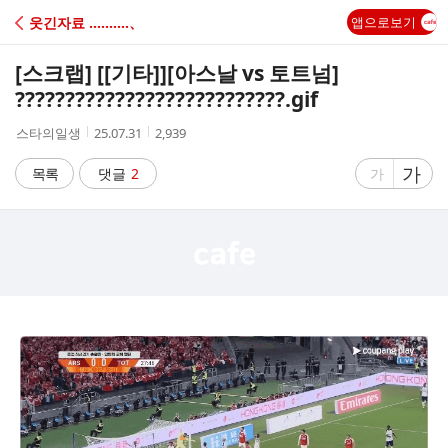
C
웃긴자료 ‥‥‥‥‥、
앱으로보기
A
[스크랩] [[기타]]
[아스날 vs 토트넘]
F
???????????????????????????.gif
작
작
조
스타의일생
25.07.31
2,939
E
성
성
회
자
시
수
글
가
글
목록
댓글
2
가
간
자
자
크
크
기
기
크
작
게
게